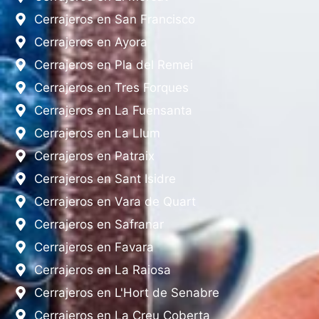
Cerrajeros en San Francisco
Cerrajeros en Ayora
Cerrajeros en Pla del Remei
Cerrajeros en Tres Forques
Cerrajeros en La Fuensanta
Cerrajeros en La Llum
Cerrajeros en Patraix
Cerrajeros en Sant Isidre
Cerrajeros en Vara de Quart
Cerrajeros en Safranar
Cerrajeros en Favara
Cerrajeros en La Raiosa
Cerrajeros en L'Hort de Senabre
Cerrajeros en La Creu Coberta