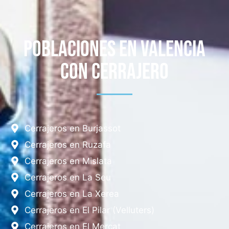
Poblaciones en Valencia
con Cerrajero
Cerrajeros en Burjassot
Cerrajeros en Ruzafa
Cerrajeros en Mislata
Cerrajeros en La Seu
Cerrajeros en La Xerea
Cerrajeros en El Pilar (Velluters)
Cerrajeros en El Mercat