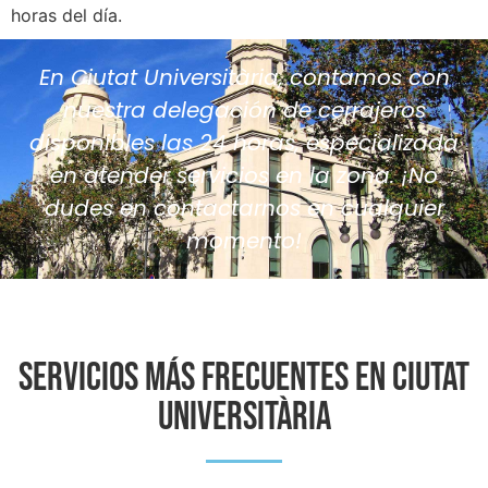
horas del día.
En Ciutat Universitària, contamos con
nuestra delegación de cerrajeros
disponibles las 24 horas, especializada
en atender servicios en la zona. ¡No
dudes en contactarnos en cualquier
momento!
SERVICIOS MÁS FRECUENTES EN Ciutat
Universitària