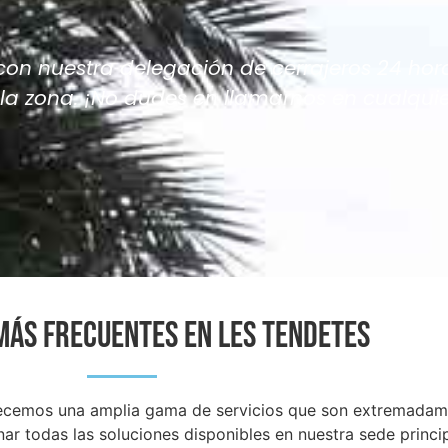
on nuestra delegación de cerrajeros 24 hor
n la zona. ¡No dudes en llamarnos en cualqu
MÁS FRECUENTES EN Les Tendetes
ofrecemos una amplia gama de servicios que son extremad
ar todas las soluciones disponibles en nuestra sede princ