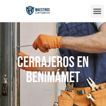
Cerrajeros en
Benimámet