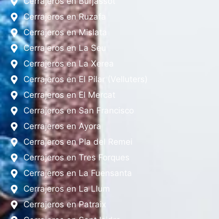
Cerrajeros en Burjassot
Cerrajeros en Ruzafa
Cerrajeros en Mislata
Cerrajeros en La Seu
Cerrajeros en La Xerea
Cerrajeros en El Pilar (Velluters)
Cerrajeros en El Mercat
Cerrajeros en San Francisco
Cerrajeros en Ayora
Cerrajeros en Pla del Remei
Cerrajeros en Tres Forques
Cerrajeros en La Fuensanta
Cerrajeros en La Llum
Cerrajeros en Patraix