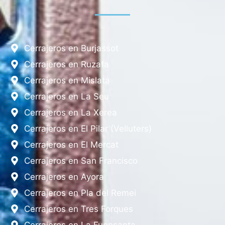
Cerrajeros en Burjassot
Cerrajeros en Ruzafa
Cerrajeros en Mislata
Cerrajeros en La Seu
Cerrajeros en La Xerea
Cerrajeros en El Pilar (Velluters)
Cerrajeros en El Mercat
Cerrajeros en San Francisco
Cerrajeros en Ayora
Cerrajeros en Pla del Remei
Cerrajeros en Tres Forques
Cerrajeros en La Fuensanta